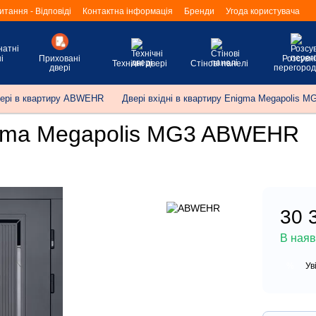
итання - Відповіді
Контактна інформація
Бренди
Угода користувача
і
Приховані
Розсувні
Технічні двері
Стінові панелі
двері
перегород
вері в квартиру ABWEHR
Двері вхідні в квартиру Enigma Megapolis
nigma Megapolis MG3 ABWEHR
30 
В наяв
Ув
%