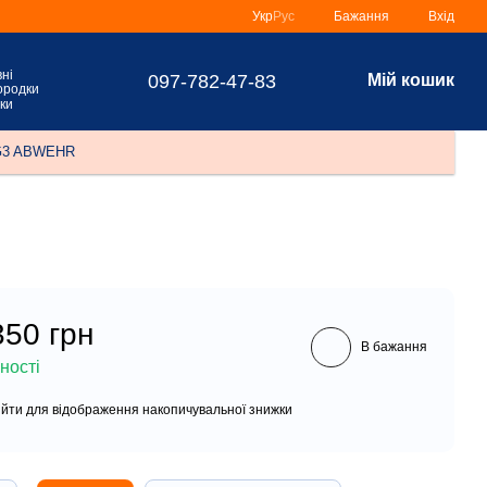
Укр
Рус
Бажання
Вхід
097-782-47-83
Мій кошик
ки
 MG3 ABWEHR
350 грн
В бажання
ності
ійти
для відображення накопичувальної знижки