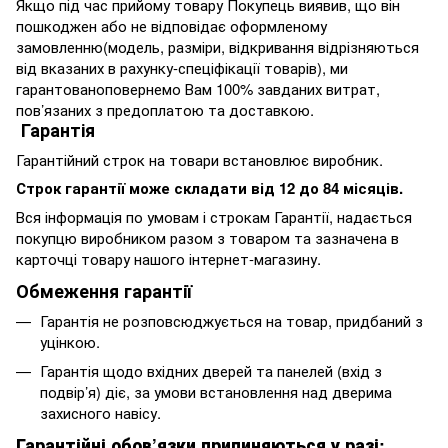
Якщо під час прийому товару Покупець виявив, що він
пошкоджен або не відповідає оформленому
замовленню(модель, разміри, відкривання відрізняються
від вказаних в рахунку-спеціфікації товарів), ми
гарантованоповернемо Вам 100% завданих витрат,
пов’язаних з предоплатою та доставкою.
Гарантія
Гарантійний строк на товари встановлює виробник.
Строк гарантії може складати від 12 до 84 місяців.
Вся інформація по умовам і строкам Гарантії, надається
покупцю виробником разом з товаром та зазначена в
карточці товару нашого інтернет-магазину.
Обмеження гарантії
Гарантія не розповсюджується на товар, придбаний з
уцінкою.
Гарантія щодо вхідних дверей та панелей (вхід з
подвір’я) діє, за умови встановлення над дверима
захисного навісу.
Гарантійні обов’язки припиняються у разі: