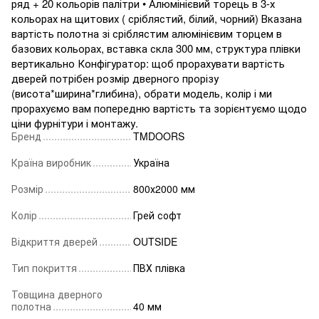
ряд + 20 кольорів палітри • Алюмінієвий торець в 3-х
кольорах на щитових ( сріблястий, білий, чорний) Вказана
вартість полотна зі сріблястим алюмінієвим торцем в
базових кольорах, вставка скла 300 мм, структура плівки
вертикально Конфігуратор: щоб прорахувати вартість
дверей потрібен розмір дверного прорізу
(висота*ширина*глибина), обрати модель, колір і ми
прорахуємо вам попередню вартість та зорієнтуємо щодо
ціни фурнітури і монтажу.
Бренд
TMDOORS
Країна виробник
Україна
Розмір
800х2000 мм
Колір
Грей софт
Відкриття дверей
OUTSIDE
Тип покриття
ПВХ плівка
Товщина дверного
полотна
40 мм