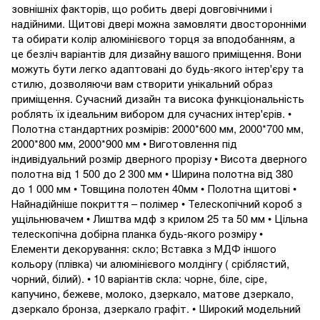
зовнішніх факторів, що робить двері довговічними і
надійними. Щитові двері можна замовляти двосторонніми
та обирати колір алюмінієвого торця за вподобанням, а
це безліч варіантів для дизайну вашого приміщення. Вони
можуть бути легко адаптовані до будь-якого інтер'єру та
стилю, дозволяючи вам створити унікальний образ
приміщення. Сучасний дизайн та висока функціональність
роблять їх ідеальним вибором для сучасних інтер'єрів. •
Полотна стандартних розмірів: 2000*600 мм, 2000*700 мм,
2000*800 мм, 2000*900 мм • Виготовлення під
індивідуальний розмір дверного прорізу • Висота дверного
полотна від 1 500 до 2 300 мм • Ширина полотна від 380
до 1 000 мм • Товщина полотен 40мм • Полотна щитові •
Найнадійніше покриття – полімер • Телескопічний короб з
ущільнювачем • Лиштва мдф з крилом 25 та 50 мм • Цільна
телескопічна добірна планка будь-якого розміру •
Елементи декорування: скло; Вставка з МДФ іншого
кольору (плівка) чи алюмінієвого молдінгу ( сріблястий,
чорний, білий). • 10 варіантів скла: чорне, біле, сіре,
капучино, бежеве, молоко, дзеркало, матове дзеркало,
дзеркало бронза, дзеркало графіт. • Широкий модельний