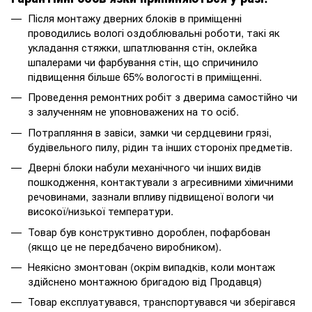
Після монтажу дверних блоків в приміщенні
проводились вологі оздоблювальні роботи, такі як
укладання стяжки, шпатлювання стін, оклейка
шпалерами чи фарбування стін, що спричинило
підвищення більше 65% вологості в приміщенні.
Проведення ремонтних робіт з дверима самостійно чи
з залученням не уповноважених на то осіб.
Потрапляння в завіси, замки чи сердцевини грязі,
будівельного пилу, рідин та інших стороніх предметів.
Дверні блоки набули механічного чи інших видів
пошкодження, контактували з агресивними хімичними
речовинами, зазнали впливу підвищеної вологи чи
високої/низької температури.
Товар був конструктивно дороблен, пофарбован
(якщо це не передбачено виробником).
Неякісно змонтован (окрім випадків, коли монтаж
здійснено монтажною бригадою від Продавця)
Товар експлуатувався, транспортувався чи зберігався