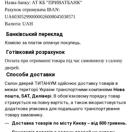
Назва банку: АТ КБ "ПРИВАТБАНК"
Рахунок отримувача IBAN:
UA603052990000026008045038571
Валюта: UAH
Банківський переклад
Комісію за платіж оплачує покупець.
Готівковий розрахунок
Оплата при отриманні товара під час самовивозу з салону
дверей.
Способи доставки
Салон дверей ТИТАНіУМ здійснює доставку товарів в
межах території України транспортними компаніями
Нова
пошта, SAT, Делівері
. В обов’язковому порядку товар
страхується на повну вартість, а також вікористовується
додаткова упаковка для подальшого транспортування
товару замовнику.
Доставка товарів по місту Києву – від 600 гривень.
Самовивіз товарів з салону дверей чи складу