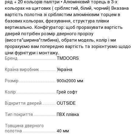
ряд + 20 кольорів палітри • Алюмінієвий торець в 3-х
кольорах на щитових ( сріблястий, білий, чорний) Вказана
вартість полотна зі сріблястим алюмінієвим торцем в
базових кольорах, фрезування, структура плівки
вертикально. Конфігуратор: щоб прорахувати вартість
дверей потрібен розмір дверного прорізу
(висота*ширина*глибина), обрати модель, колір і ми
прорахуємо вам попередню вартість та зорієнтуємо щодо
ціни фурнітури і монтажу.
Бренд
TMDOORS
Країна виробник
Україна
Розмір
900х2000 мм
Колір
Грей софт
Відкриття дверей
OUTSIDE
Тип покриття
ПВХ плівка
Товщина дверного
полотна
40 мм