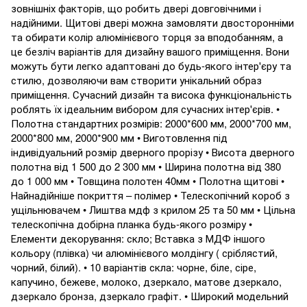
зовнішніх факторів, що робить двері довговічними і
надійними. Щитові двері можна замовляти двосторонніми
та обирати колір алюмінієвого торця за вподобанням, а
це безліч варіантів для дизайну вашого приміщення. Вони
можуть бути легко адаптовані до будь-якого інтер'єру та
стилю, дозволяючи вам створити унікальний образ
приміщення. Сучасний дизайн та висока функціональність
роблять їх ідеальним вибором для сучасних інтер'єрів. •
Полотна стандартних розмірів: 2000*600 мм, 2000*700 мм,
2000*800 мм, 2000*900 мм • Виготовлення під
індивідуальний розмір дверного прорізу • Висота дверного
полотна від 1 500 до 2 300 мм • Ширина полотна від 380
до 1 000 мм • Товщина полотен 40мм • Полотна щитові •
Найнадійніше покриття – полімер • Телескопічний короб з
ущільнювачем • Лиштва мдф з крилом 25 та 50 мм • Цільна
телескопічна добірна планка будь-якого розміру •
Елементи декорування: скло; Вставка з МДФ іншого
кольору (плівка) чи алюмінієвого молдінгу ( сріблястий,
чорний, білий). • 10 варіантів скла: чорне, біле, сіре,
капучино, бежеве, молоко, дзеркало, матове дзеркало,
дзеркало бронза, дзеркало графіт. • Широкий модельний