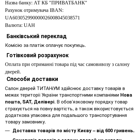
Назва банку: АТ КБ "ПРИВАТБАНК"
Рахунок отримувача IBAN:
UA603052990000026008045038571
Валюта: UAH
Банківський переклад
Комісію за платіж оплачує покупець.
Готівковий розрахунок
Оплата при отриманні товара під час самовивозу з салону
дверей.
Способи доставки
Салон дверей ТИТАНіУМ здійснює доставку товарів в
межах території України транспортними компаніями
Нова
пошта, SAT, Делівері
. В обов’язковому порядку товар
страхується на повну вартість, а також вікористовується
додаткова упаковка для подальшого транспортування
товару замовнику.
Доставка товарів по місту Києву – від 600 гривень.
Самовивіз товарів з салону дверей чи складу