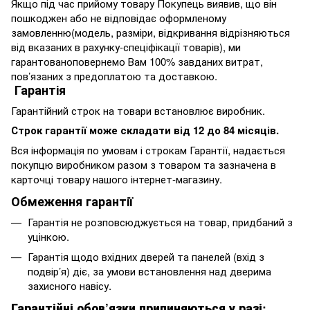
Якщо під час прийому товару Покупець виявив, що він
пошкоджен або не відповідає оформленому
замовленню(модель, разміри, відкривання відрізняються
від вказаних в рахунку-спеціфікації товарів), ми
гарантованоповернемо Вам 100% завданих витрат,
пов’язаних з предоплатою та доставкою.
Гарантія
Гарантійний строк на товари встановлює виробник.
Строк гарантії може складати від 12 до 84 місяців.
Вся інформація по умовам і строкам Гарантії, надається
покупцю виробником разом з товаром та зазначена в
карточці товару нашого інтернет-магазину.
Обмеження гарантії
Гарантія не розповсюджується на товар, придбаний з
уцінкою.
Гарантія щодо вхідних дверей та панелей (вхід з
подвір’я) діє, за умови встановлення над дверима
захисного навісу.
Гарантійні обов’язки припиняються у разі: