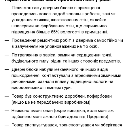
Після монтажу дверних блоків в приміщенні
проводились вологі оздоблювальні роботи, такі як
укладання стяжки, шпатлювання стін, оклейка
шпалерами чи фарбування стін, що спричинило
підвищення більше 65% вологості в приміщенні.
Проведення ремонтних робіт з дверима самостійно чи
з залученням не уповноважених на то осіб.
Потрапляння в завіси, замки чи сердцевини грязі,
будівельного пилу, рідин та інших стороніх предметів.
Дверні блоки набули механічного чи інших видів
пошкодження, контактували з агресивними хімичними
речовинами, зазнали впливу підвищеної вологи чи
високої/низької температури.
Товар був конструктивно дороблен, пофарбован
(якщо це не передбачено виробником).
Неякісно змонтован (окрім випадків, коли монтаж
здійснено монтажною бригадою від Продавця)
Товар експлуатувався, транспортувався чи зберігався