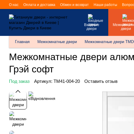
Перейти к основному контенту
О нас
Оплата и доставка
Обмен и возврат
Наши работы
Вопрос
Входные
Межкомнат
двери
двери
Главная
Межкомнатные двери
Межкомнатные двери TM
Межкомнатные двери алюм
Грэй софт
Под заказ
Артикул: TM41-004-20
Оставить отзыв