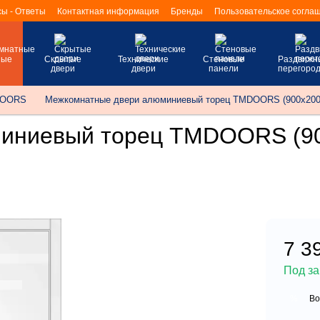
ы - Ответы
Контактная информация
Бренды
Пользовательское согла
ные
Скрытые
Технические
Стеновые
Раздвижн
двери
двери
панели
перегород
DOORS
Межкомнатные двери алюминиевый торец TMDOORS (900х2000 
иниевый торец TMDOORS (900
7 3
Под за
Во
%