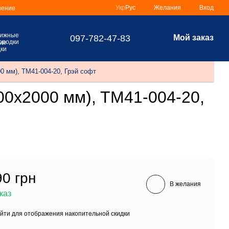
Укр
Рус
Желания
Вход
шение
097-782-47-83
Мой заказ
ые
ки
мм), TM41-004-20, Грэй софт
х2000 мм), TM41-004-20,
90 грн
В желания
каз
йти
для отображения накопительной скидки