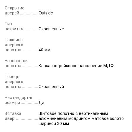
Открытие
дверей
Outside
Тип
покриття
Окрашенные
Толщина
дверного
полотна
40 мм
Наповнення
полотна
Каркасно-рейковое наполнение МДФ
Торець
дверного
полотна
Окрашенный
Нестандартні
розміри
Да
Вставка
Щитовое полотно с вертикальным
двері
алюминиевым молдингом матовое золото
шириной 30 мм