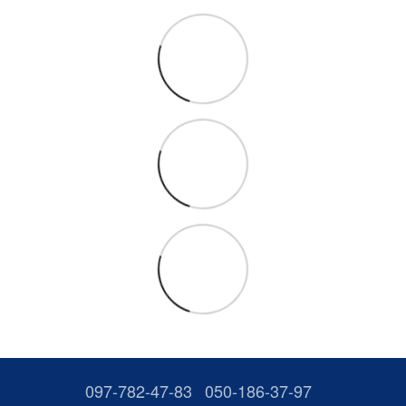
097-782-47-83
050-186-37-97