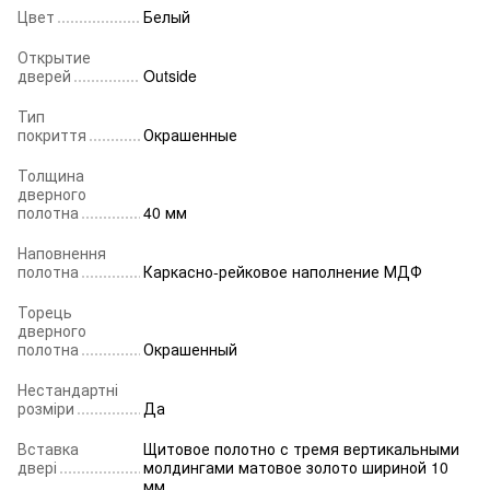
Цвет
Белый
Открытие
дверей
Outside
Тип
покриття
Окрашенные
Толщина
дверного
полотна
40 мм
Наповнення
полотна
Каркасно-рейковое наполнение МДФ
Торець
дверного
полотна
Окрашенный
Нестандартні
розміри
Да
Вставка
Щитовое полотно с тремя вертикальными
двері
молдингами матовое золото шириной 10
мм