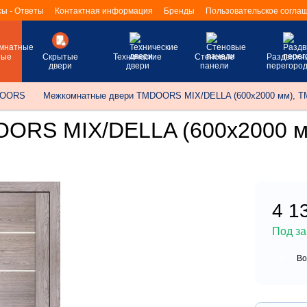
ы - Ответы
Контактная информация
Бренды
Пользовательское согла
ные
Скрытые
Технические
Стеновые
Раздвижн
двери
двери
панели
перегород
DOORS
Межкомнатные двери TMDOORS MIX/DELLA (600х2000 мм), TM
ORS MIX/DELLA (600х2000 мм
4 1
Под за
Во
%