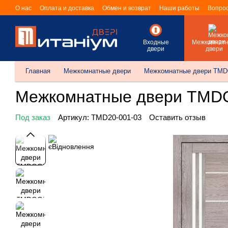
Перейти к основному контенту
О нас
Оплата и доставка
Обмен и возврат
Наши работы
Вопрос
Входные
Межкомнат
двери
двери
Главная
Межкомнатные двери
Межкомнатные двери TM
Межкомнатные двери TMDO
Под заказ
Артикул: TMD20-001-03
Оставить отзыв