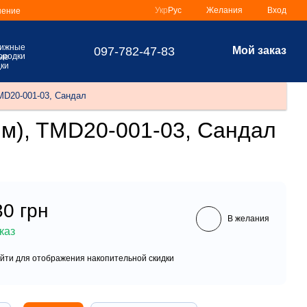
Укр
Рус
Желания
Вход
шение
097-782-47-83
Мой заказ
ые
ки
D20-001-03, Сандал
), TMD20-001-03, Сандал
30 грн
В желания
каз
йти
для отображения накопительной скидки