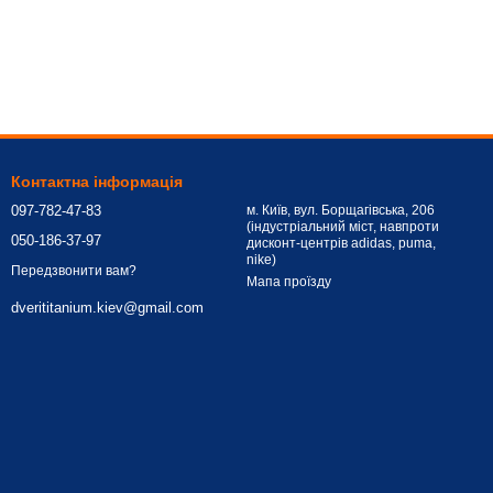
Контактна інформація
097-782-47-83
м. Київ, вул. Борщагівська, 206
(індустріальний міст, навпроти
050-186-37-97
дисконт-центрів adidas, puma,
nike)
Передзвонити вам?
Мапа проїзду
dverititanium.kiev@gmail.com