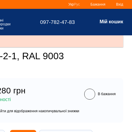
Укр
Рус
Бажання
Вхід
097-782-47-83
Мій кошик
ки
-2-1, RAL 9003
280 грн
В бажання
ності
ійти
для відображення накопичувальної знижки