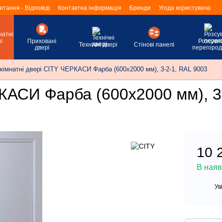
итання - Відповіді
Контактна інформація
Бренди
Угода користувача
і
Приховані
Розсувні
Технічні двері
Стінові панелі
двері
перегород
кімнатні двері CITY ЧЕРКАСИ Фарба (600х2000 мм), 3-2-1, RAL 9003
РКАСИ Фарба (600х2000 мм), 3
10 
В наяв
Ув
%