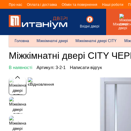
Перейти до основного контенту
Про нас
Оплата і доставка
Обмін та повернення
Наші роботи
П
Міжкімнатн
Вхідні двері
двері
Головна
Міжкімнатні двері
Міжкімнатні двері CITY
Між
Міжкімнатні двері CITY ЧЕ
В наявності
Артикул: 3-2-1
Написати відгук