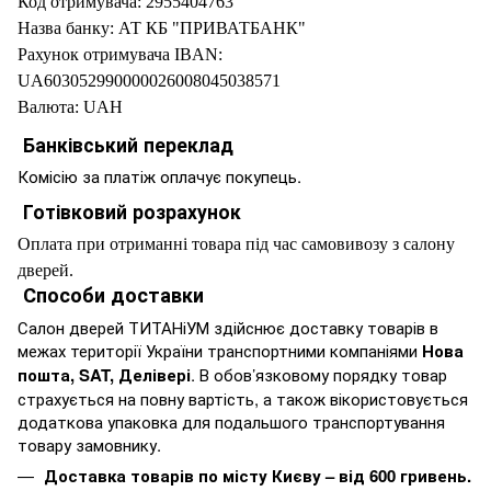
Код отримувача: 2955404763
Назва банку: АТ КБ "ПРИВАТБАНК"
Рахунок отримувача IBAN:
UA603052990000026008045038571
Валюта: UAH
Банківський переклад
Комісію за платіж оплачує покупець.
Готівковий розрахунок
Оплата при отриманні товара під час самовивозу з салону
дверей.
Способи доставки
Салон дверей ТИТАНіУМ здійснює доставку товарів в
межах території України транспортними компаніями
Нова
пошта, SAT, Делівері
. В обов’язковому порядку товар
страхується на повну вартість, а також вікористовується
додаткова упаковка для подальшого транспортування
товару замовнику.
Доставка товарів по місту Києву – від 600 гривень.