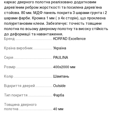
каркас дверного полотна реалізовано додатковим
дерев’яним ребром жорсткості та посилена дерев’яна
стойова. 80 мм. МДФ панель покрита 3 шарами грунта і 2
шарами фарби. Кромка 1 мм ( з 4х сторін), що проклеєна
поліуретановим клеєм. Забезпечує: точність товщини
полотна по всьому дверному полотну та високу стійкість
до деформації та навантаження.
Бренд
KORFAD Excellence
Країна виробник
Україна
Серія
PAULINA
Розмір
400х2000 мм
Колір
Шампань
Відкриття дверей
Outside
Тип покриття
Фарба
Товщина дверного
полотна
40 мм