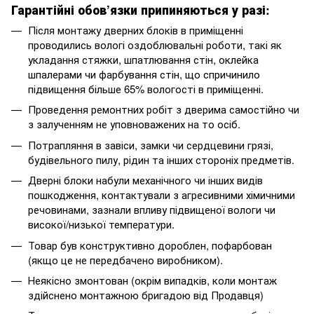
Гарантійні обов’язки припиняються у разі:
Після монтажу дверних блоків в приміщенні
проводились вологі оздоблювальні роботи, такі як
укладання стяжки, шпатлювання стін, оклейка
шпалерами чи фарбування стін, що спричинило
підвищення більше 65% вологості в приміщенні.
Проведення ремонтних робіт з дверима самостійно чи
з залученням не уповноважених на то осіб.
Потрапляння в завіси, замки чи сердцевини грязі,
будівельного пилу, рідин та інших стороніх предметів.
Дверні блоки набули механічного чи інших видів
пошкодження, контактували з агресивними хімичними
речовинами, зазнали впливу підвищеної вологи чи
високої/низької температури.
Товар був конструктивно дороблен, пофарбован
(якщо це не передбачено виробником).
Неякісно змонтован (окрім випадків, коли монтаж
здійснено монтажною бригадою від Продавця)