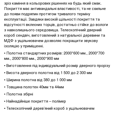
зріз каміння в кольорових рішеннях на будь який смак.
Покриття має антивандальні властивості, та не схильне
до появи подряпин протягом тривалого терміну
експлуатації. Завдяки високій щільності покриття та
відсутності вклеєних торців, достатньо стійке до вологи
з навколишнього середовища. Телескопічний дверний
короб сендвіч, виготовлений з натуральної деревини та
МДФ з ущільнювачем дозволяє покращити звукову
ізоляцію у приміщенні.
• Полотна стандартних розмірів: 2000*600 мм., 2000*700
мм., 2000*800 мм., 2000*900 мм
• Виготовлення під індивідуальний розмір дверного прорізу
• Висота дверного полотна від 1 500 до 2 300 мм
• Ширина полотна від 380 до 1 000 мм
• Товщина полотен 40мм та 44мм
• Полотна збірні
• Найнадійніше покриття – полімер
• Телескопічний дерев’яний короб з ущільнювачем