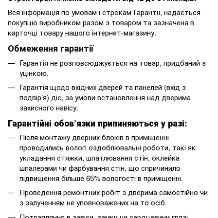
Вся інформація по умовам і строкам Гарантії, надається
покупцю виробником разом з товаром та зазначена в
карточці товару нашого інтернет-магазину.
Обмеження гарантії
Гарантія не розповсюджується на товар, придбаний з
уцінкою.
Гарантія щодо вхідних дверей та панелей (вхід з
подвір’я) діє, за умови встановлення над дверима
захисного навісу.
Гарантійні обов’язки припиняються у разі:
Після монтажу дверних блоків в приміщенні
проводились вологі оздоблювальні роботи, такі як
укладання стяжки, шпатлювання стін, оклейка
шпалерами чи фарбування стін, що спричинило
підвищення більше 65% вологості в приміщенні.
Проведення ремонтних робіт з дверима самостійно чи
з залученням не уповноважених на то осіб.
Потрапляння в завіси, замки чи сердцевини грязі,