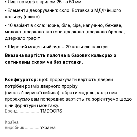
• Лиштва мдф з крилом 25 та 50 мм
• Елементи декорування: скло; Вставка з МДФ іншого
кольору (плівка).
• 10 варіантів скла: чорне, біле, сіре, капучино, бежеве,
молоко, дзеркало, матове дзеркало, дзеркало бронза,
дзеркало графіт.
• Широкий модельний ряд + 20 кольорів палітри
Вказана вартість полотна в базових кольорах з
сатиновим склом чи без вставки.
Конфігуратор:
щоб прорахувати вартість дверей
потрібен розмір дверного прорізу
(висота*ширина*глибина), обрати модель, колір і ми
прорахуємо вам попередню вартість та зорієнтуємо щодо
ціни фурнітури і монтажу.
Бренд
TMDOORS
Країна
виробник
Україна