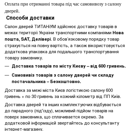
Оплата при отриманні товара під час самовивозу з салону
дверей.
Способи доставки
Салон дверей ТИТАНіУМ здійснює доставку товарів в
межах території України транспортними компаніями
Нова
пошта, SAT, Делівері
. В обов’язковому порядку товар
страхується на повну вартість, а також вікористовується
додаткова упаковка для подальшого транспортування
товару замовнику.
Доставка товарів по місту Києву – від 600 гривень.
Самовивіз товарів з салону дверей чи складу
постачальника – Безкоштовно.
Доставка за межі міста Києв логістикою салону 600
гривень + по 30 гривень за кожний кілометр від ПП Київ.
Доставка дверей та інших комплектуючих відбувається
до парадного (під'їзду), можливий підйом товарів на
поверх замовника, що сплачивается окремо. За
додатковой інформацієй звертайтесь до консультанту
інтернет-магазину.