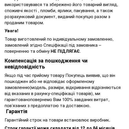
використовувався та збережено його товарний вигляд,
споживчі якості , пломби, ярлики, пакування, а також
розрахунковий документ, виданий покупцю разом з
проданим товаром.
Увага!
Товар виготовлений по індивідуальному замовленню,
замовлений згідно Спеціфікації під замовника –
поверненню та обміну
НЕ ПІДЛЯГАЄ
.
Компенсація за пошкодження чи
невідповідність
Якщо під час прийому товару Покупець виявив, що він
пошкоджен або не відповідає оформленому
замовленню(модель, разміри, відкривання відрізняються
від вказаних в рахунку-спеціфікації товарів), ми
гарантованоповернемо Вам 100% завданих витрат,
пов’язаних з предоплатою та доставкою.
Гарантія
Гарантійний строк на товари встановлює виробник.
Строк гарантії може складати від 12 до 84 місяців.